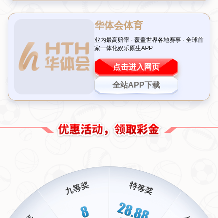
产品中心
PRODUCT