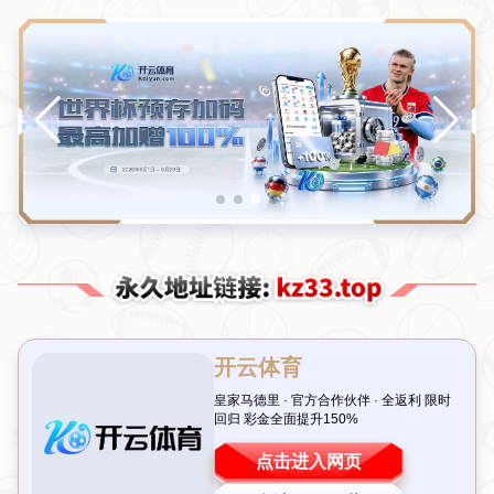
关于南宫娱乐
ABOUT