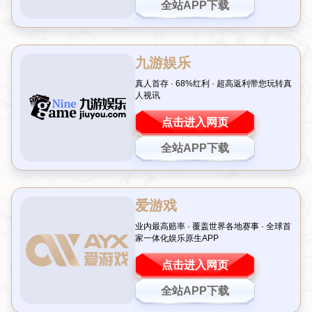
的训练，探寻他们成长的秘密！
一、训练核心：以球速突破反应极限
在U17国少队的训练中，教练团队特别注重通过模拟高速射
门来提升门将的反应速度。据了解，训练中使用的发球机能
够以每小时80公里以上的速度发射足球，这种强度甚至接近
职业联赛中的射门速度。
一位名叫李明的年轻门将在接受采访时表示：“刚开始面对
这种速度时，我几乎接不住，但经过反复练习，我的判断和
扑救动作越来越快。”通过这样的高强度训练，球员们逐渐
适应了快速来球，甚至能在0.5秒内做出有效反应。
这不仅
锻炼了他们的身体素质，更磨砺了心理抗压能力。
二、科学方法：从细节中淬炼技术
除了单纯的速度训练，U17国少的教练还采用了多种创新方
式帮助球员提高。比如，他们会随机调整发球机的角度和节
奏，让球员无法预判球路，只能依靠本能反应。此外，训练
中还加入了手眼协调练习，通过快速切换目标的方式增强注
意力集中度。
一位助理教练透露：“我们希望球员能在混乱中找到规律，
只有这样，他们才能在比赛中应对各种突发情况。”
这种科
学的训练设计，不仅让球员们的反应速度显著提升，也让他
们的技术动作更加规范。