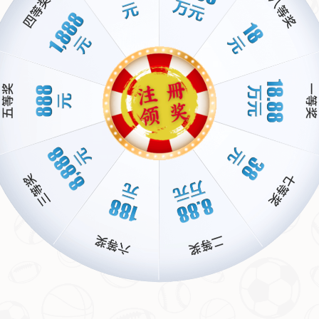
战，尽管身材处于劣势，但凭借顽强的意志和精准的战术调
整，他最终帮助热火占据了上风。这场比赛中，巴特勒不仅
贡献了场均27分，还在防守端限制了对手的关键得分点。
类似的情况或许能为我们提供启示：面对
阿门的飞铲式防
守
，巴特勒可能会选择更聪明的打法，比如利用经验制造犯
规，或者通过团队配合化解对方的单兵冲击。毕竟，作为一
名老将，他深知如何在激烈的季后赛中保存体力、寻找破
绽。
未来的考验：体能与策略并重
随着季后赛的深入，比赛强度只会越来越高。对于已经34岁
的吉米·巴特勒而言，如何合理分配体能、避免伤病，是他
必须直面的问题。而像阿门·汤普森这样的年轻球员，代表
了联盟新世代的力量，他们的速度、爆发力和无尽的冲劲，
将持续给老将们带来麻烦。
在这场较量中，热火教练组是否会为巴特勒设计更具针对性
的战术？比如通过挡拆拉开空间，或是安排队友分担防守压
力，都是值得期待的方向。而对于球迷来说，我们更希望看
到这位
季后赛硬汉
能够再次证明自己，用实力回应所有质
疑。
结语前的思考：谁才是真正的赢家
无论结果如何，这场关于“老将智慧”与“新生力量”的碰撞，