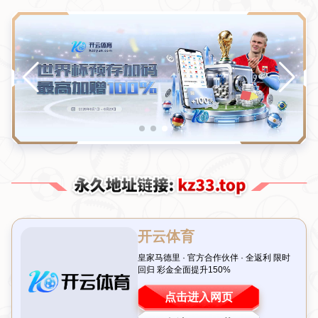
新闻中心
分类
季后赛硬仗：巴特勒能否再次抵挡阿门的‘致命
冲击’？
发布时间：2026-08-07T03:09:59+08:00
[返回]
引言：硬汉与挑战的对决引人注目
在NBA季后赛的激烈战场上，热火队的吉米·巴特勒以其顽
强的斗志和关键时刻的表现被誉为“季后赛硬汉”。然而，在
最近的比赛中，火箭队新星阿门·汤普森（Amen
Thompson）的一次强硬防守动作——被球迷戏称为“飞铲”
的身体对抗，让人们不禁担忧：巴特勒这次还能否顶住这样