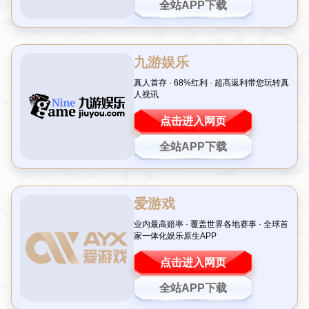
所指向的是一种高水平竞争力和国际影响力。在这个背景
下，2025年世俱杯有望通过提高比赛质量、扩展参与范围
等方式提升其在世界足坛中的地位。从而吸引更多观众和赞
助商，为未来赛事的发展铺平道路。
六大看点解析
参赛队伍扩充
相较于以往只有少数几支顶级球队参加，今年的变化使
得来自不同洲际联赛的俱乐部都有机会一争高低。这种
新模式不仅让比赛更具多样性，同时也能够看到更多风
格各异、战略丰富且具有挑战性的对战。