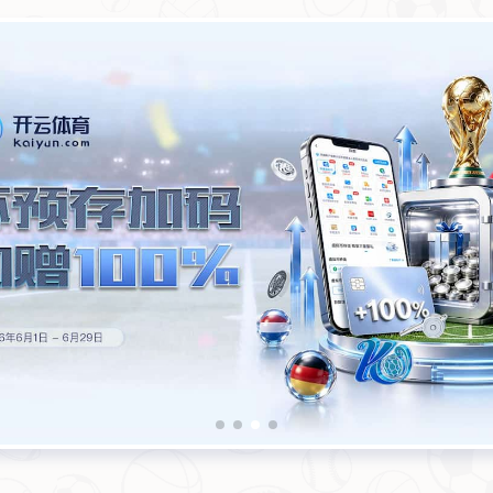
产品中心
企业新闻
联系南宫娱乐
[流言板]徐济成：裁判应严惩违体行为，赛
发布时间：2026-08-08T03:09:59
[返回]
：篮球赛场安全为何备受关注
比赛中，激烈的对抗和高速的节奏常常让人热血沸腾，但随之而