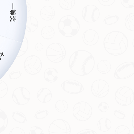
赛季报销。这不仅是个人的损失，也给球队和赛
免类似悲剧。因此，赛事主办方、俱乐部及相关
一个放心的竞技环境。
够。球员自身也需提高自律意识，避免因情绪失
正确的竞赛观念。而对于观众而言，支持理性观
零容忍”政策，以及完善的伤病预防体系。这些措施
全的
竞技生态
。只有这样，才能让每一位热爱篮
了一个共同目标：让篮球回归纯粹，让竞争更加
对这项运动未来的负责。从裁判到相关方，从场